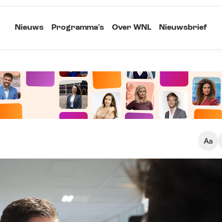
Nieuws
Programma's
Over WNL
Nieuwsbrief
Klein
Kopieer link
Standaard
Groot