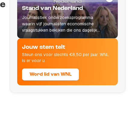
de
Stand van Nederland
Journalistiek onderzoeksprogramma
waarin vijf journalisten economische
vraagstukken bekijken die ons dagelijks
leven raken.
Jouw stem telt
Steun ons voor slechts €8,50 per jaar. WNL
is er voor u.
Word lid van WNL