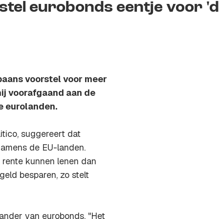
tel eurobonds eentje voor '
paans voorstel voor meer
hij voorafgaand aan de
e eurolanden.
tico, suggereert dat
 namens de EU-landen.
 rente kunnen lenen dan
geld besparen, zo stelt
tander van eurobonds. "Het