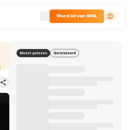
Word lid van WNL
Meest gelezen
Gerelateerd