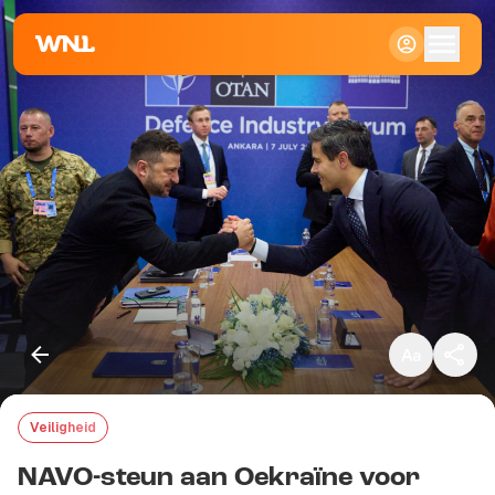
Klein
Standaard
Groot
Veiligheid
Kopieer link
NAVO-steun aan Oekraïne voor