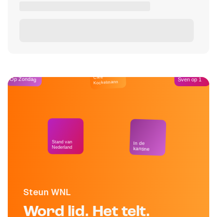
Café
Op Zondag
Sven op 1
Kockelmann
Stand van
In de
Nederland
kantine
Steun WNL
Word lid. Het telt.