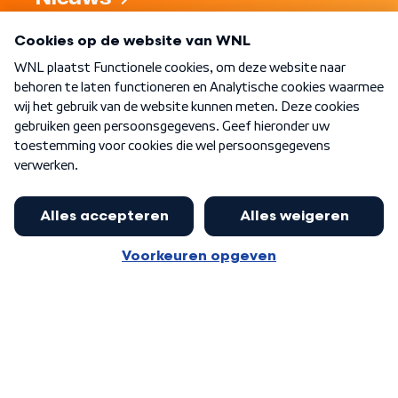
Programma's
Over WNL
Nieuwsbrief
Word Lid
Meer WNL voor jou
Gezondheidseconoom:
'Afslankmedicijnen voorlopig te duur
Algemene voorwaarden
Cookie-instellingen
voor basispakket'
Privacy statement