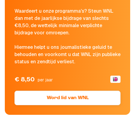
Waardeert u onze programma's? Steun WNL
dan met de jaarlijkse bijdrage van slechts
€8,50, de wettelijk minimale verplichte
bijdrage voor omroepen.
Hiermee helpt u ons journalistieke geluid te
behouden en voorkomt u dat WNL zijn publieke
status en zendtijd verliest.
€ 8,50
per jaar
Word lid van WNL