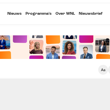
Nieuws
Programma's
Over WNL
Nieuwsbrief
Klein
Kopieer link
Standaard
Groot