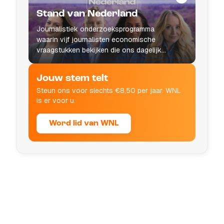
Stand van Nederland
Journalistiek onderzoeksprogramma
waarin vijf journalisten economische
vraagstukken bekijken die ons dagelijks
leven raken.
Jouw stem telt
Steun ons voor slechts €8,50 per jaar. WNL
is er voor u.
Word lid van WNL