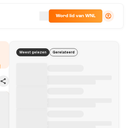
Word lid van WNL
Meest gelezen
Gerelateerd