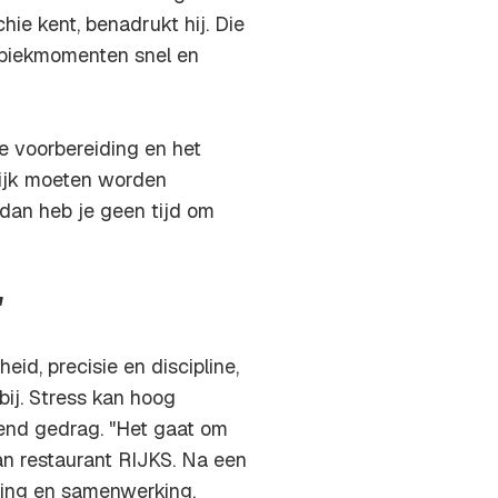
ie kent, benadrukt hij. Die
s piekmomenten snel en
e voorbereiding en het
lijk moeten worden
 dan heb je geen tijd om
'
id, precisie en discipline,
ij. Stress kan hoog
rend gedrag. "Het gaat om
an restaurant RIJKS. Na een
hting en samenwerking,