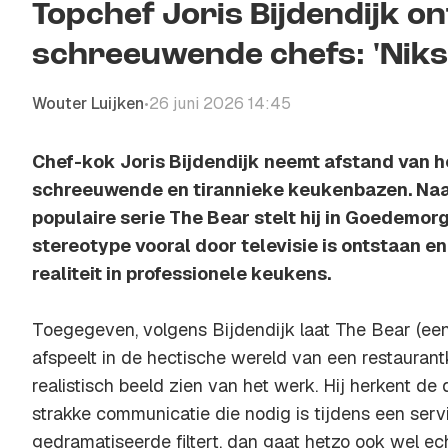
Topchef Joris Bijdendijk o
schreeuwende chefs: 'Niks
Wouter Luijken
26 juni 2026 14:45
•
Chef-kok Joris Bijdendijk neemt afstand van h
schreeuwende en tirannieke keukenbazen. Naa
populaire serie The Bear stelt hij in Goedemo
stereotype vooral door televisie is ontstaan e
realiteit in professionele keukens.
Toegegeven, volgens Bijdendijk laat The Bear (een
afspeelt in de hectische wereld van een restauran
realistisch beeld zien van het werk. Hij herkent de
strakke communicatie die nodig is tijdens een servi
gedramatiseerde filtert, dan gaat hetzo ook wel ech