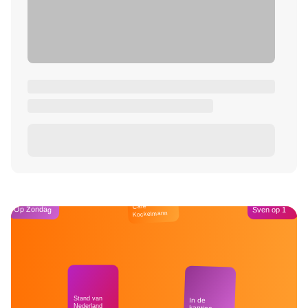
Café
Op Zondag
Sven op 1
Kockelmann
Stand van
In de
Nederland