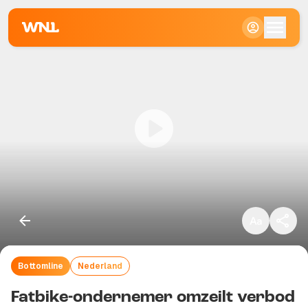
Klein
Standaard
Groot
Bottomline
Nederland
Kopieer link
Fatbike-ondernemer omzeilt verbod