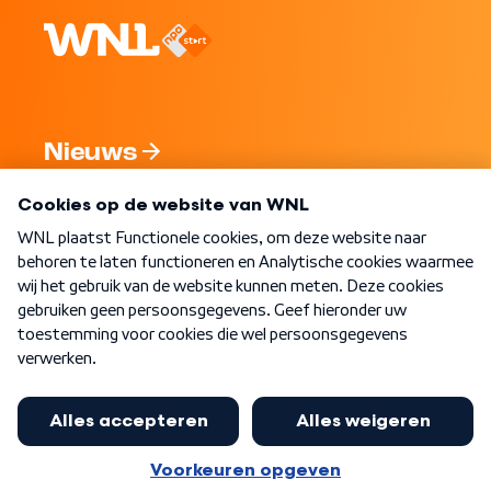
Nieuws
Programma's
Over WNL
Nieuwsbrief
Word Lid