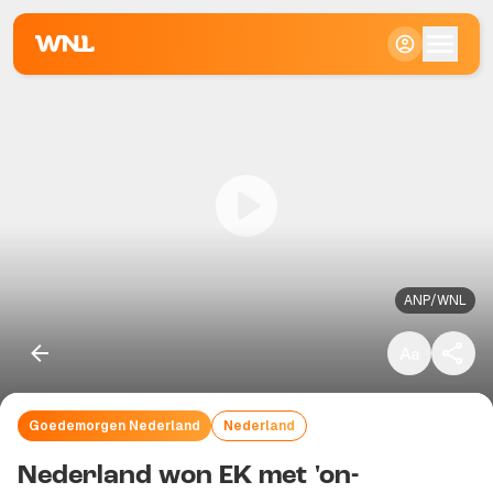
Klein
Standaard
Groot
ANP/WNL
Goedemorgen Nederland
Nederland
Kopieer link
Nederland won EK met 'on-