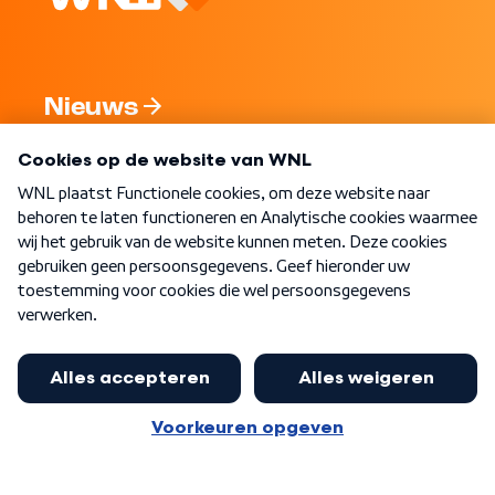
Nieuws
Programma's
Over WNL
Nieuwsbrief
Word Lid