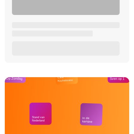
Café
Op Zondag
Sven op 1
Kockelmann
Stand van
In de
Nederland
kantine