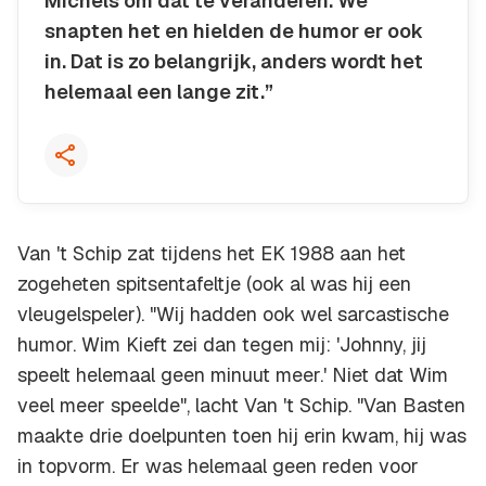
Michels om dat te veranderen. We
snapten het en hielden de humor er ook
in. Dat is zo belangrijk, anders wordt het
helemaal een lange zit.”
Kopieer quote
Van 't Schip zat tijdens het EK 1988 aan het
zogeheten spitsentafeltje (ook al was hij een
vleugelspeler). "Wij hadden ook wel sarcastische
humor. Wim Kieft zei dan tegen mij: 'Johnny, jij
speelt helemaal geen minuut meer.' Niet dat Wim
veel meer speelde", lacht Van 't Schip. "Van Basten
maakte drie doelpunten toen hij erin kwam, hij was
in topvorm. Er was helemaal geen reden voor