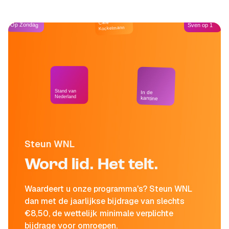
Café
Op Zondag
Sven op 1
Kockelmann
Stand van
In de
Nederland
kantine
Steun WNL
Word lid. Het telt.
Waardeert u onze programma's? Steun WNL
dan met de jaarlijkse bijdrage van slechts
€8,50, de wettelijk minimale verplichte
bijdrage voor omroepen.