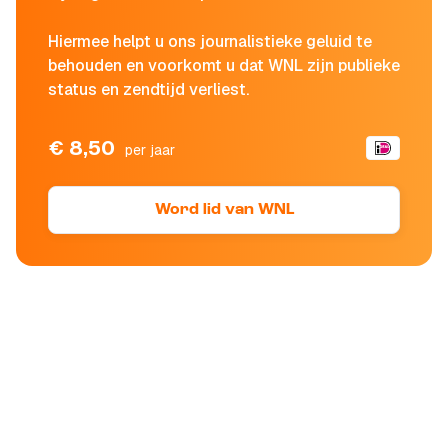
Hiermee helpt u ons journalistieke geluid te
behouden en voorkomt u dat WNL zijn publieke
status en zendtijd verliest.
€ 8,50
per jaar
Word lid van WNL