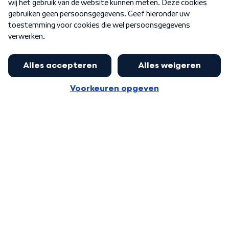
Word Lid
Meer WNL voor jou
Huishoudens met thuisbatterij,
slimme laadpaal of warmtepomp
Algemene voorwaarden
Cookie-instellingen
kunnen geld gaan verdienen: 'Kan
Privacy statement
op jaarbasis 500 euro opleveren'