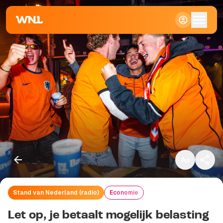
Klein
Standaard
Groot
Stand van Nederland (radio)
Economie
Kopieer link
Let op, je betaalt mogelijk belasting