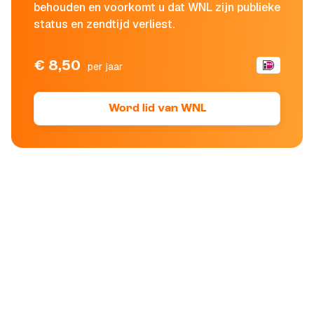
behouden en voorkomt u dat WNL zijn publieke
status en zendtijd verliest.
€ 8,50
per jaar
Word lid van WNL