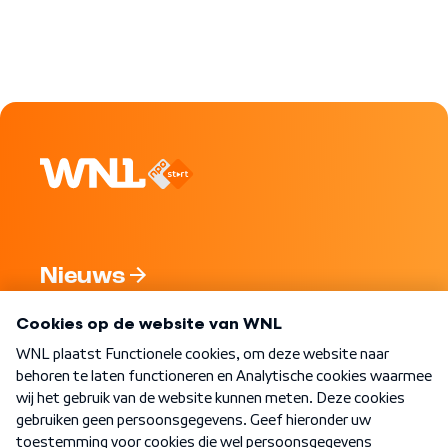
Nieuws
Programma's
Over WNL
Nieuwsbrief
Word Lid