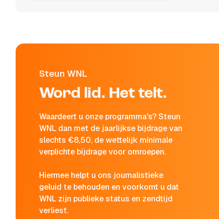
Steun WNL
Word lid. Het telt.
Waardeert u onze programma's? Steun
WNL dan met de jaarlijkse bijdrage van
slechts €8,50, de wettelijk minimale
verplichte bijdrage voor omroepen.
Hiermee helpt u ons journalistieke
geluid te behouden en voorkomt u dat
WNL zijn publieke status en zendtijd
verliest.