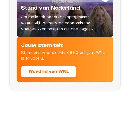
Stand van Nederland
Journalistiek onderzoeksprogramma
waarin vijf journalisten economische
vraagstukken bekijken die ons dagelijks
leven raken.
Jouw stem telt
Steun ons voor slechts €8,50 per jaar. WNL
is er voor u.
Word lid van WNL