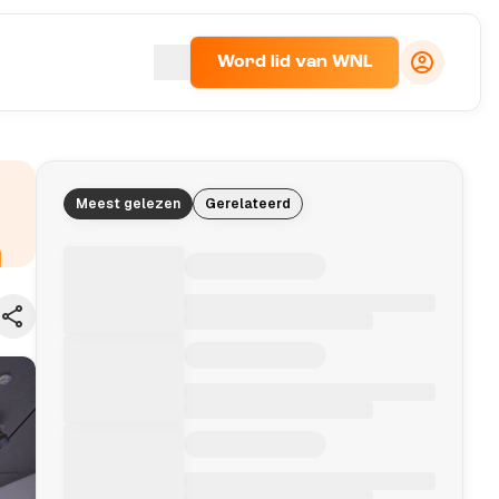
Word lid van WNL
Meest gelezen
Gerelateerd