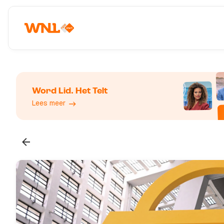
Word Lid. Het Telt
Lees meer