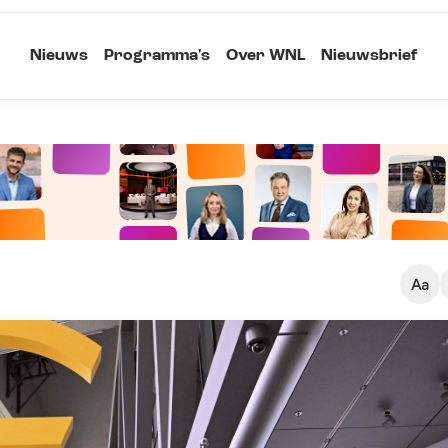
Nieuws
Programma's
Over WNL
Nieuwsbrief
Klein
Kopieer link
Standaard
Groot