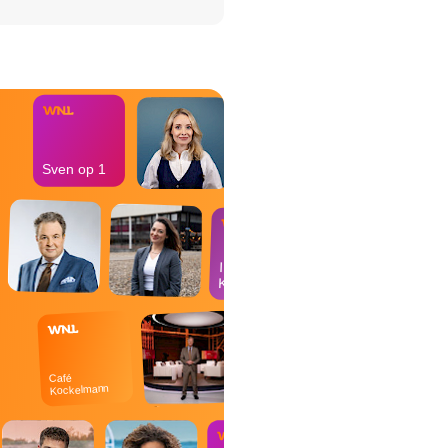
het Misdaad-
bureau
Sven op 1
In de
Kantine
Café
Kockelmann