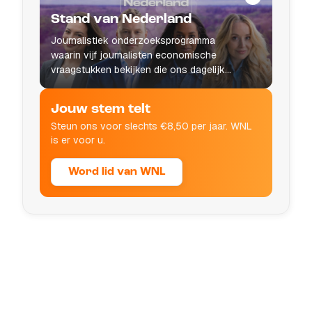
Stand van Nederland
Journalistiek onderzoeksprogramma
waarin vijf journalisten economische
vraagstukken bekijken die ons dagelijks
leven raken.
Jouw stem telt
Steun ons voor slechts €8,50 per jaar. WNL
is er voor u.
Word lid van WNL