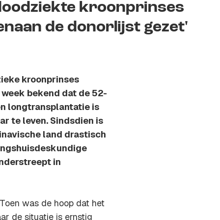
doodziekte kroonprinses
enaan de donorlijst gezet'
zieke kroonprinses
n week bekend dat de 52-
n longtransplantatie is
r te leven. Sindsdien is
inavische land drastisch
oningshuisdeskundige
onderstreept in
d. Toen was de hoop dat het
r de situatie is ernstig