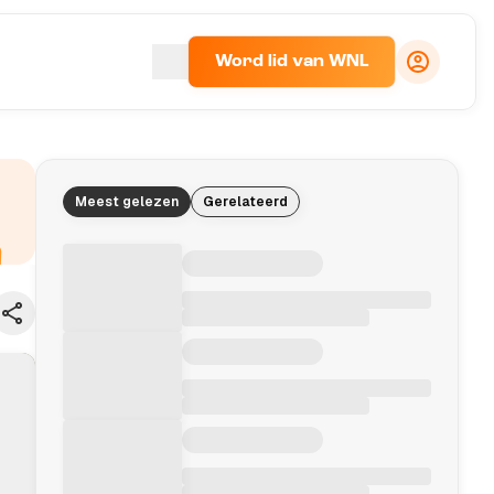
Word lid van WNL
Meest gelezen
Gerelateerd