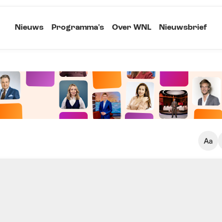
Nieuws
Programma's
Over WNL
Nieuwsbrief
Klein
Kopieer link
Standaard
Groot