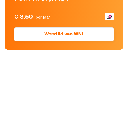
€ 8,50
per jaar
Word lid van WNL