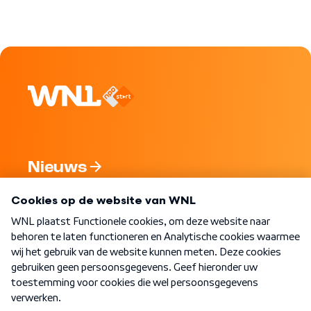
Nieuws
Programma's
Over WNL
Nieuwsbrief
Word Lid