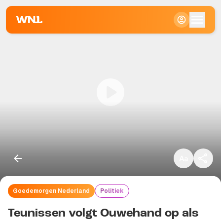
Klein
Standaard
Groot
Goedemorgen Nederland
Politiek
Kopieer link
Teunissen volgt Ouwehand op als