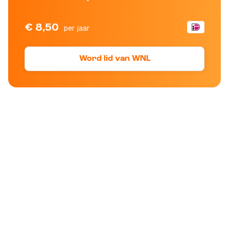
€ 8,50
per jaar
Word lid van WNL