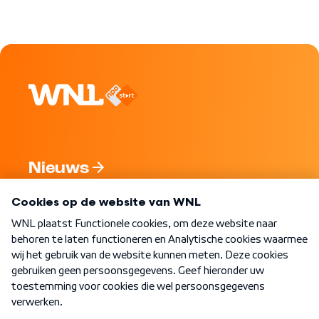
Nieuws
Programma's
Over WNL
Nieuwsbrief
Word Lid