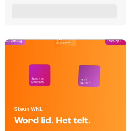
Café
Op Zondag
Sven op 1
Kockelmann
Stand van
In de
Nederland
kantine
Steun WNL
Word lid. Het telt.