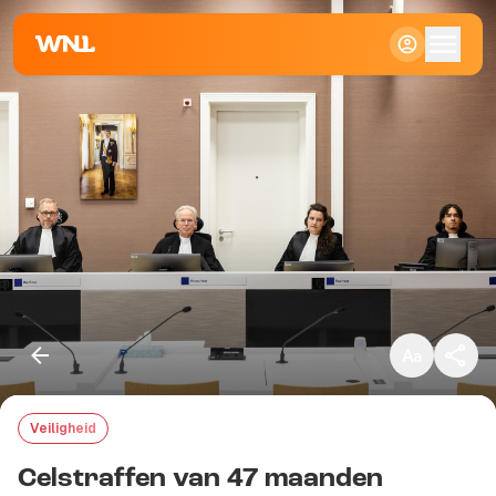
Klein
Standaard
Groot
Veiligheid
Kopieer link
Celstraffen van 47 maanden