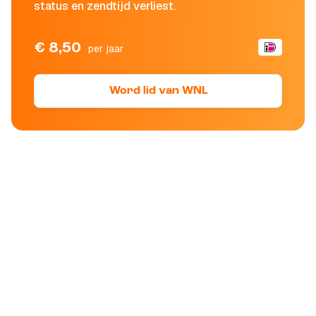
status en zendtijd verliest.
€ 8,50
per jaar
Word lid van WNL