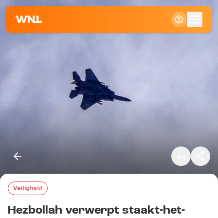
Klein
Standaard
Groot
Veiligheid
Kopieer link
Hezbollah verwerpt staakt-het-