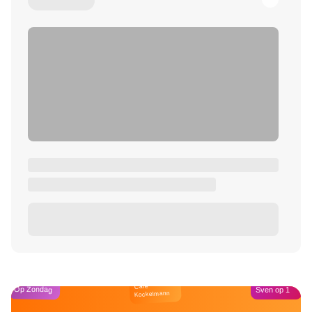
Café
Op Zondag
Sven op 1
Kockelmann