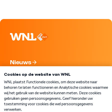
Nieuws
Programma's
Over WNL
Nieuwsbrief
Word Lid