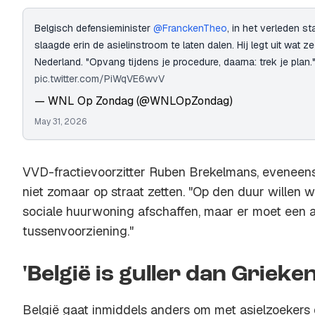
Belgisch defensieminister
@FranckenTheo
, in het verleden st
slaagde erin de asielinstroom te laten dalen. Hij legt uit wat z
Nederland. "Opvang tijdens je procedure, daarna: trek je plan.
pic.twitter.com/PiWqVE6wvV
— WNL Op Zondag (@WNLOpZondag)
May 31, 2026
VVD-fractievoorzitter Ruben Brekelmans, eveneens 
niet zomaar op straat zetten. "Op den duur willen 
sociale huurwoning afschaffen, maar er moet een al
tussenvoorziening."
'België is guller dan Grieke
België gaat inmiddels anders om met asielzoekers d