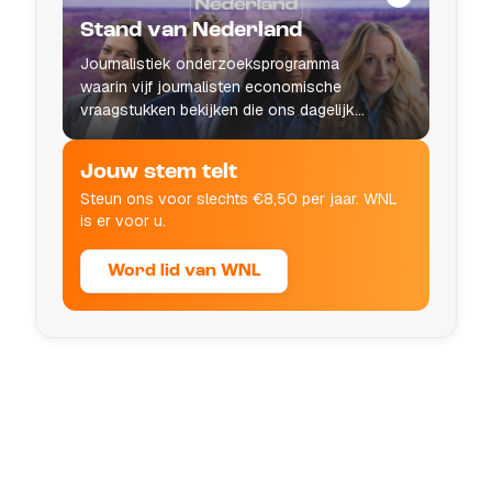
Stand van Nederland
Journalistiek onderzoeksprogramma
waarin vijf journalisten economische
vraagstukken bekijken die ons dagelijks
leven raken.
Jouw stem telt
Steun ons voor slechts €8,50 per jaar. WNL
is er voor u.
Word lid van WNL