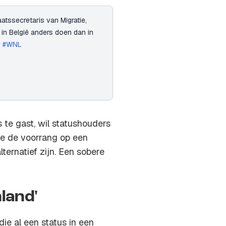
aatssecretaris van Migratie,
e in België anders doen dan in
"
#WNL
te gast, wil statushouders
we de voorrang op een
ternatief zijn. Een sobere
nland'
ie al een status in een