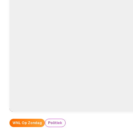
WNL Op Zondag
Politiek