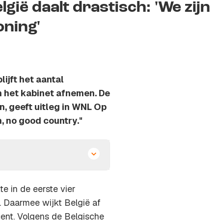
gië daalt drastisch: 'We zijn
oning'
lijft het aantal
n het kabinet afnemen. De
, geeft uitleg in
WNL Op
, no good country."
e in de eerste vier
. Daarmee wijkt België af
cent. Volgens de Belgische