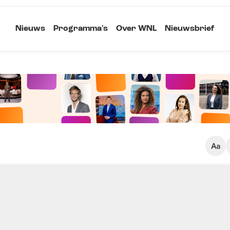
Nieuws
Programma's
Over WNL
Nieuwsbrief
Klein
Kopieer link
Standaard
Groot