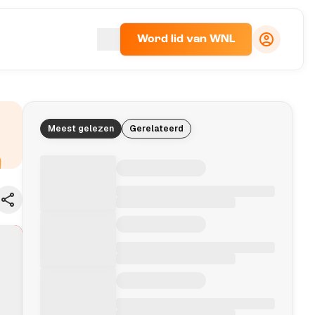
Word lid van WNL
Meest gelezen
Gerelateerd