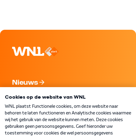
Nieuws
Programma's
Over WNL
Nieuwsbrief
Word Lid