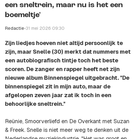
een sneltrein, maar nu is het een
boemeltje'
Redactie
•
31 mei 2026 09:30
Zijn liedjes hoeven niet altijd persoonlijk te
zijn, maar Snelle (30) merkt dat nummers met
een autobiografisch tintje toch het beste
scoren. De zanger en rapper heeft net zijn
nieuwe album
Binnenspiegel
uitgebracht. "De
binnenspiegel zit in mijn auto, maar de
afgelopen zeven jaar zat ik toch in een
behoorlijke sneltrein."
Reünie
,
Smoorverliefd
en
De Overkant
met Suzan
& Freek. Snelle is niet meer weg te denken uit de
Nederlandse muziekindustrie. "Het was groot en