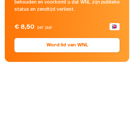
behouden en voorkomt u dat WNL zijn publieke
status en zendtijd verliest.
€ 8,50
per jaar
Word lid van WNL