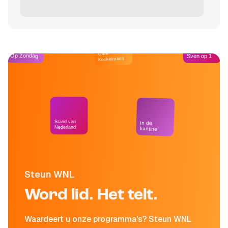
Café
Op Zondag
Sven op 1
Kockelmann
Stand van
In de
Nederland
kantine
Steun WNL
Word lid. Het telt.
Waardeert u onze programma's? Steun WNL