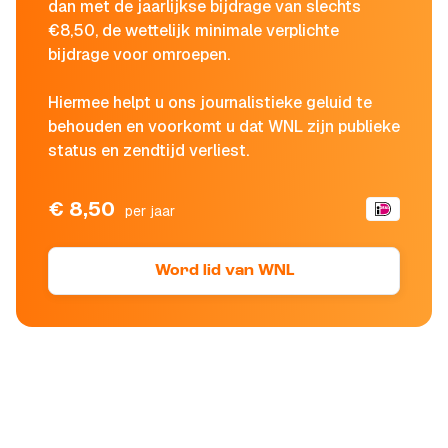
dan met de jaarlijkse bijdrage van slechts
€8,50, de wettelijk minimale verplichte
bijdrage voor omroepen.
Hiermee helpt u ons journalistieke geluid te
behouden en voorkomt u dat WNL zijn publieke
status en zendtijd verliest.
€ 8,50
per jaar
Word lid van WNL