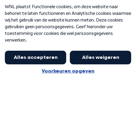
Over WNL
Nieuwsbrief
Word Lid
Meer WNL voor jou
Burgemeester Halsema kritisch:
kabinet deinsde in coronaperiode
Algemene voorwaarden
Cookie-instellingen
terug voor landelijke regie bij
Privacy statement
demonstraties