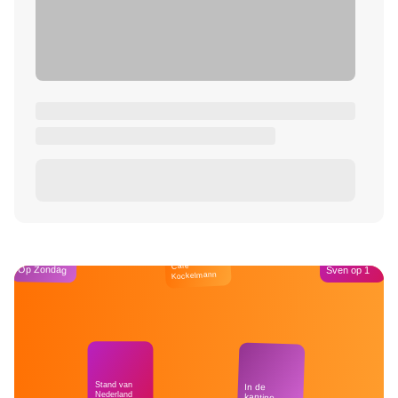
Café
Op Zondag
Sven op 1
Kockelmann
Stand van
In de
Nederland
kantine