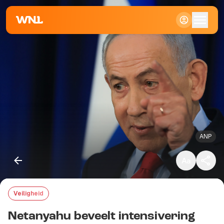
Klein
Standaard
Groot
ANP
Veiligheid
Kopieer link
Netanyahu beveelt intensivering