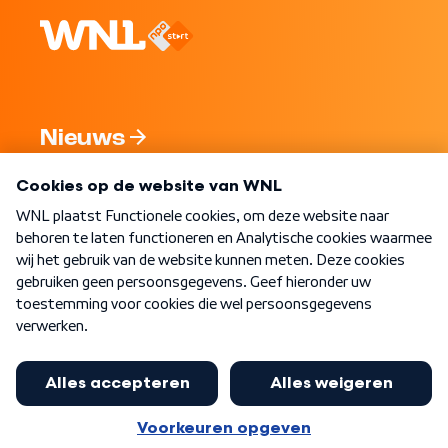
Nieuws
Programma's
Over WNL
Nieuwsbrief
Word Lid