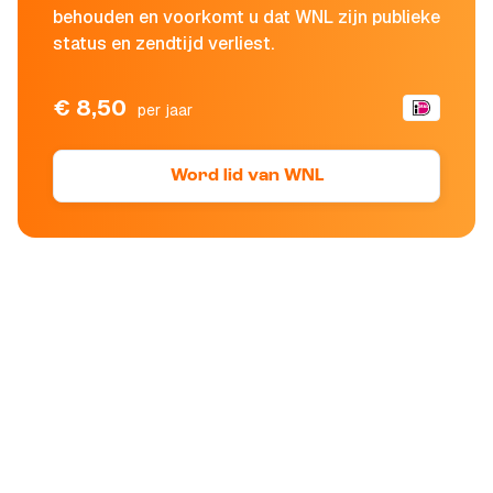
behouden en voorkomt u dat WNL zijn publieke
status en zendtijd verliest.
€ 8,50
per jaar
Word lid van WNL