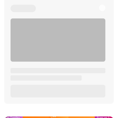
Café
Op Zondag
Sven op 1