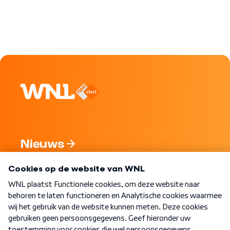
Nieuws
Programma's
Over WNL
Nieuwsbrief
Word Lid