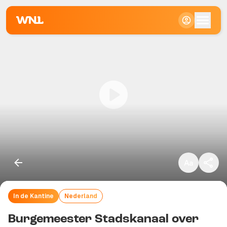
Klein
Standaard
Groot
In de Kantine
Nederland
Kopieer link
Burgemeester Stadskanaal over