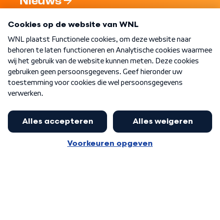
Nieuws
Programma's
Over WNL
Nieuwsbrief
Word Lid
Meer WNL voor jou
Presentator Frank van Leeuwen sluit
aan bij Goedenavond Nederland
Algemene voorwaarden
Cookie-instellingen
Privacy statement