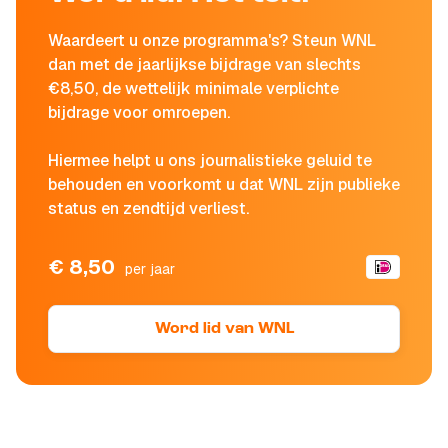
Waardeert u onze programma's? Steun WNL
dan met de jaarlijkse bijdrage van slechts
€8,50, de wettelijk minimale verplichte
bijdrage voor omroepen.
Hiermee helpt u ons journalistieke geluid te
behouden en voorkomt u dat WNL zijn publieke
status en zendtijd verliest.
€ 8,50
per jaar
Word lid van WNL