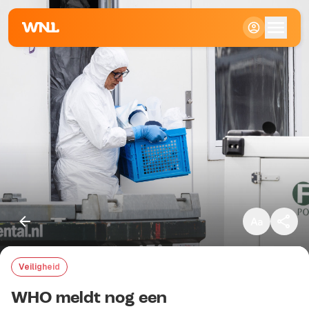
Klein
Standaard
Groot
Veiligheid
Kopieer link
WHO meldt nog een