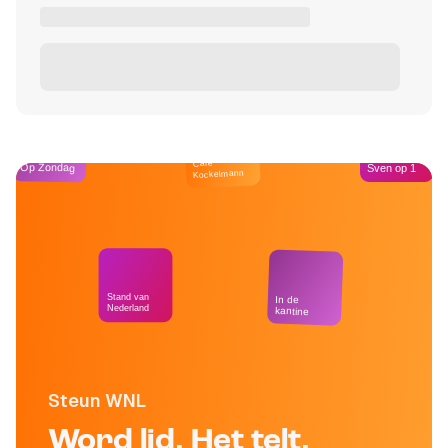
Café
Op Zondag
Sven op 1
Kockelmann
Stand van
In de
Nederland
kantine
Steun WNL
Word lid. Het telt.