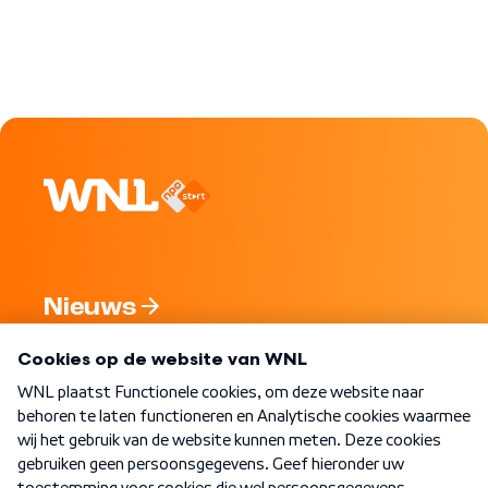
Nieuws
Programma's
Over WNL
Nieuwsbrief
Word Lid