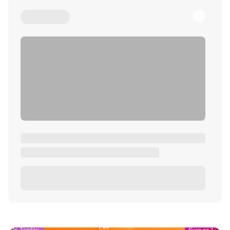
Café
Op Zondag