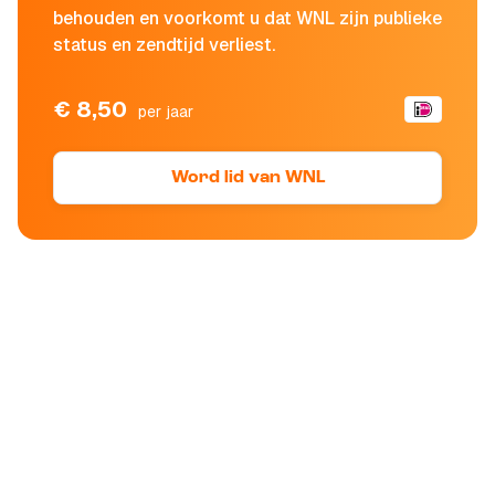
behouden en voorkomt u dat WNL zijn publieke
status en zendtijd verliest.
€ 8,50
per jaar
Word lid van WNL