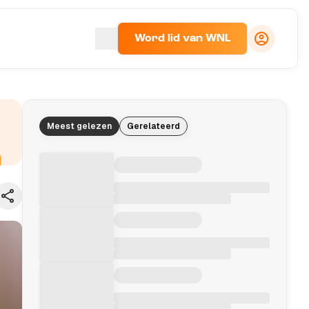
Word lid van WNL
Meest gelezen
Gerelateerd