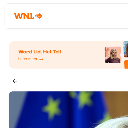
Word Lid. Het Telt
Lees meer