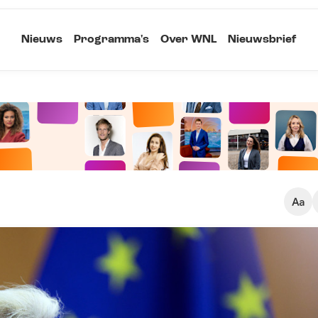
Nieuws
Programma's
Over WNL
Nieuwsbrief
Klein
Kopieer link
Standaard
Groot