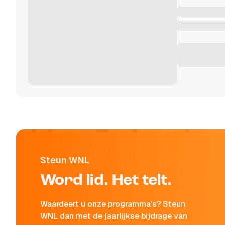
Steun WNL
Word lid. Het telt.
Waardeert u onze programma's? Steun
WNL dan met de jaarlijkse bijdrage van