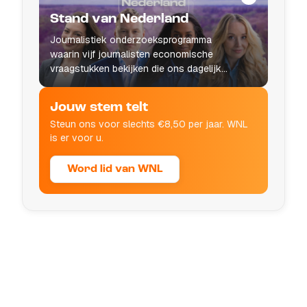
Stand van Nederland
Journalistiek onderzoeksprogramma
waarin vijf journalisten economische
vraagstukken bekijken die ons dagelijks
leven raken.
Jouw stem telt
Steun ons voor slechts €8,50 per jaar. WNL
is er voor u.
Word lid van WNL