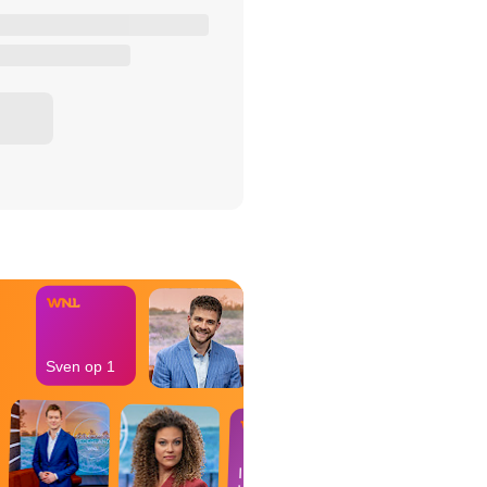
het Misdaad-
bureau
Sven op 1
In de