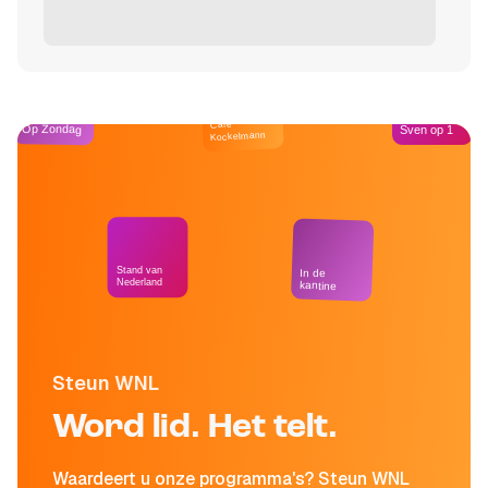
Café
Op Zondag
Sven op 1
Kockelmann
Stand van
In de
Nederland
kantine
Steun WNL
Word lid. Het telt.
Waardeert u onze programma's? Steun WNL