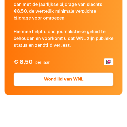
dan met de jaarlijkse bijdrage van slechts
€8,50, de wettelijk minimale verplichte
bijdrage voor omroepen.
Hiermee helpt u ons journalistieke geluid te
behouden en voorkomt u dat WNL zijn publieke
status en zendtijd verliest.
€ 8,50
per jaar
Word lid van WNL