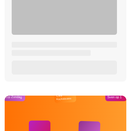
Café
Op Zondag
Sven op 1
Kockelmann