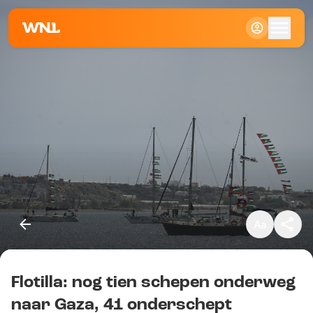
Klein
Standaard
Groot
Flotilla: nog tien schepen onderweg
Kopieer link
naar Gaza, 41 onderschept