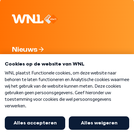
Nieuws
Programma's
Over WNL
Nieuwsbrief
Word Lid