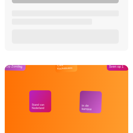
Café
Op Zondag
Sven op 1
Kockelmann
Stand van
In de
Nederland
kantine