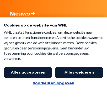
Nieuws
Programma's
Over WNL
Nieuwsbrief
Word Lid
Meer WNL voor jou
Huishoudens met thuisbatterij,