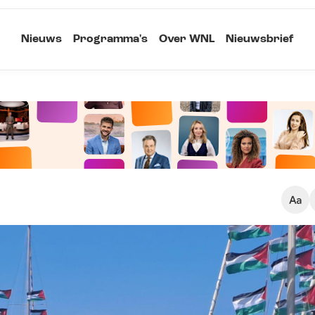
Nieuws
Programma's
Over WNL
Nieuwsbrief
Klein
Kopieer link
Standaard
Groot