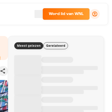
Word lid van WNL
Meest gelezen
Gerelateerd