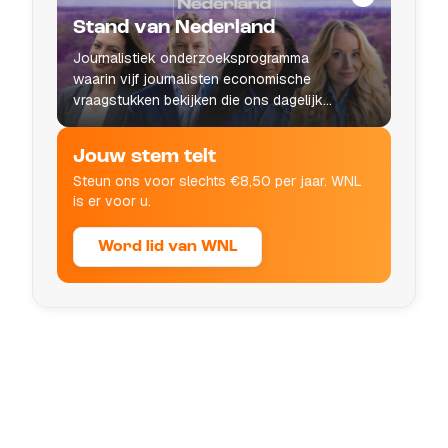
Stand van Nederland
Journalistiek onderzoeksprogramma
waarin vijf journalisten economische
vraagstukken bekijken die ons dagelijks
leven raken.
Jouw stem telt
Steun ons voor slechts €8,50 per jaar. WNL
is er voor u.
Word lid van WNL