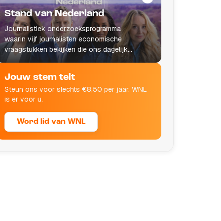
Stand van Nederland
Journalistiek onderzoeksprogramma
waarin vijf journalisten economische
vraagstukken bekijken die ons dagelijks
leven raken.
Jouw stem telt
Steun ons voor slechts €8,50 per jaar. WNL
is er voor u.
Word lid van WNL