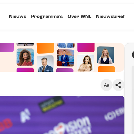
Nieuws
Programma's
Over WNL
Nieuwsbrief
Klein
Kopieer link
Standaard
Groot