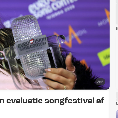
K
ANP
valuatie songfestival af
L