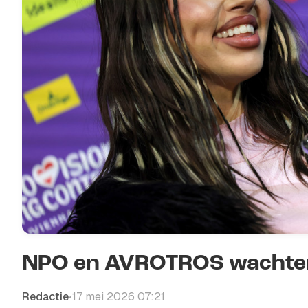
NPO en AVROTROS wachten e
Redactie
17 mei 2026 07:21
•