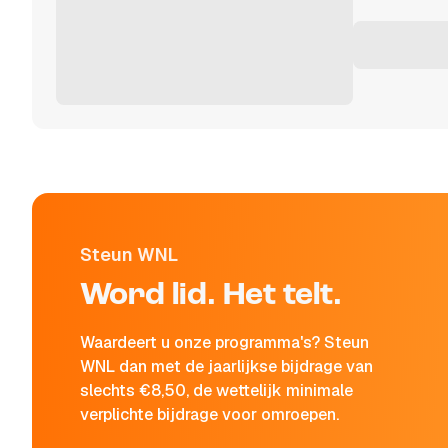
Steun WNL
Word lid. Het telt.
Waardeert u onze programma's? Steun
WNL dan met de jaarlijkse bijdrage van
slechts €8,50, de wettelijk minimale
verplichte bijdrage voor omroepen.