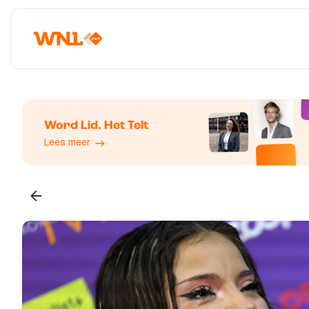
Word Lid. Het Telt
Lees meer