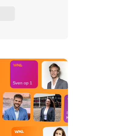
het Misdaad-
bureau
Sven op 1
In de
Kantine