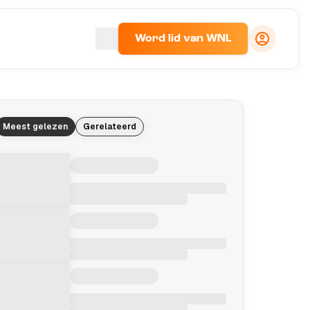
Word lid van WNL
Meest gelezen
Gerelateerd