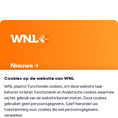
Nieuws
Programma's
Over WNL
Nieuwsbrief
Word Lid