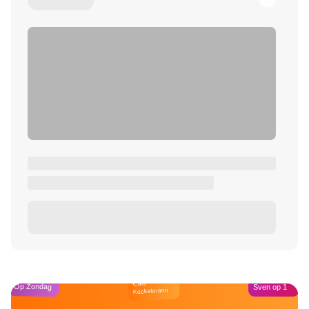
Café
Op Zondag
Sven op 1
Kockelmann