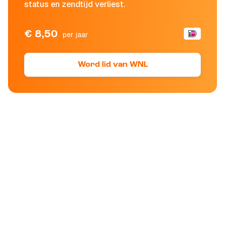
status en zendtijd verliest.
€ 8,50
per jaar
Word lid van WNL