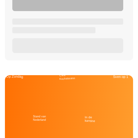
Café
Op Zondag
Sven op 1
Kockelmann
Stand van
In de
Nederland
kantine