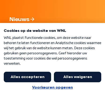
Nieuws
Programma's
Over WNL
Nieuwsbrief
Word Lid
Meer WNL voor jou