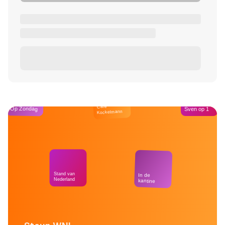
Café
Op Zondag
Sven op 1
Kockelmann
Stand van
In de
Nederland
kantine