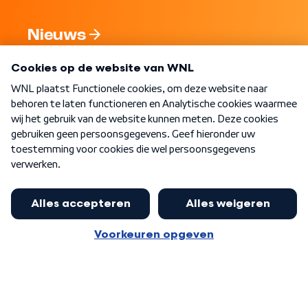
Nieuws
Programma's
Over WNL
Nieuwsbrief
Word Lid
Meer WNL voor jou
Presentator Frank van Leeuwen sluit
aan bij Goedenavond Nederland
Algemene voorwaarden
Cookie-instellingen