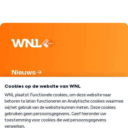
Nieuws
Programma's
Over WNL
Nieuwsbrief
Word Lid