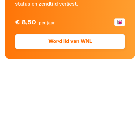
status en zendtijd verliest.
€ 8,50
per jaar
Word lid van WNL