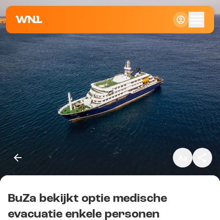
Klein
Standaard
Groot
BuZa bekijkt optie medische
Kopieer link
evacuatie enkele personen