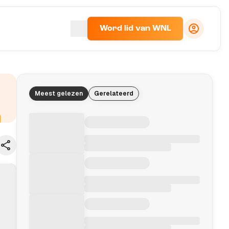
Word lid van WNL
Meest gelezen
Gerelateerd