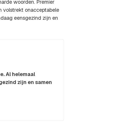
 harde woorden. Premier
n volstrekt onacceptabele
ndaag eensgezind zijn en
e. Al helemaal
gezind zijn en samen