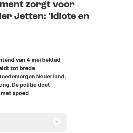
ument zorgt voor
r Jetten: 'Idiote en
htend van 4 mei beklad
eidt tot brede
n Goedemorgen Nederland,
ng. De politie doet
t met spoed