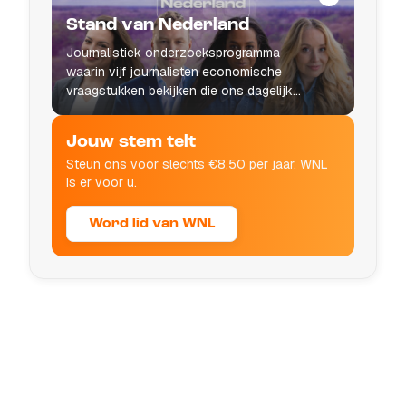
Stand van Nederland
Journalistiek onderzoeksprogramma
waarin vijf journalisten economische
vraagstukken bekijken die ons dagelijks
leven raken.
Jouw stem telt
Steun ons voor slechts €8,50 per jaar. WNL
is er voor u.
Word lid van WNL