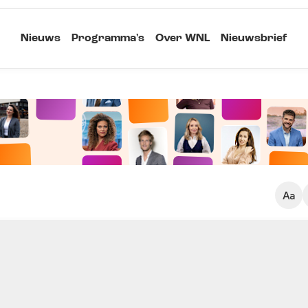
Nieuws
Programma's
Over WNL
Nieuwsbrief
Klein
Kopieer link
Standaard
Groot