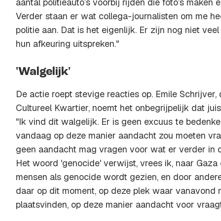
aantal politieauto’s voorbij rijden die foto’s maken 
Verder staan er wat collega-journalisten om me h
politie aan. Dat is het eigenlijk. Er zijn nog niet ve
hun afkeuring uitspreken."
'Walgelijk'
De actie roept stevige reacties op. Emile Schrijver,
Cultureel Kwartier, noemt het onbegrijpelijk dat ju
"Ik vind dit walgelijk. Er is geen excuus te beden
vandaag op deze manier aandacht zou moeten vrage
geen aandacht mag vragen voor wat er verder in d
Het woord 'genocide' verwijst, vrees ik, naar Gaza
mensen als genocide wordt gezien, en door andere
daar op dit moment, op deze plek waar vanavond 
plaatsvinden, op deze manier aandacht voor vraagt