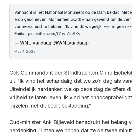
Vannacht is het Nationaal Monument op de Dam beklad. Met ro
erop geschreven. Momenteel wordt eraan gewerkt om de verf
vanavond eraf te hebben. “Ik vind dit walgelijk. Hier is geen 
Emile…
pic.twitter.com/f7hvaNkBXV
— WNL Vandaag (@WNLVandaag)
May 4, 2026
Ook Commandant der Strijdkrachten Onno Eichelshe
uit. "Ik vind het schandalig dat we zo’n dag als va
Uiteindelijk herdenken we op deze dag de offers di
vrijheid te laten leven. Ik vind het onacceptabel d
gijzelen met dit soort bekladding."
Oud-minister Ank Bijleveld benadrukt het belang v
herdenking. "Laten we hopen dat ze de twee minuten