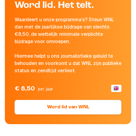
Word lid. Het telt.
Waardeert u onze programma's? Steun WNL
dan met de jaarlijkse bijdrage van slechts
€8,50, de wettelijk minimale verplichte
bijdrage voor omroepen.
Hiermee helpt u ons journalistieke geluid te
behouden en voorkomt u dat WNL zijn publieke
status en zendtijd verliest.
€ 8,50
per jaar
Word lid van WNL