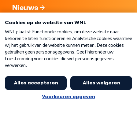
Nieuws
Programma's
Over WNL
Nieuwsbrief
Word Lid
Meer WNL voor jou
Burgemeester Halsema kritisch:
kabinet deinsde in coronaperiode
Algemene voorwaarden
Cookie-instellingen
terug voor landelijke regie bij
Privacy statement