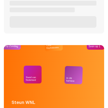
Café
Op Zondag
Sven op 1
Kockelmann
Stand van
In de
Nederland
kantine
Steun WNL