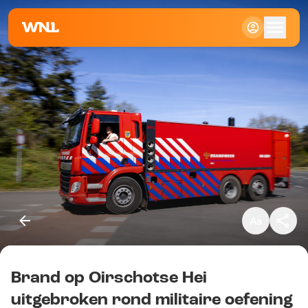
Klein
Standaard
Groot
Brand op Oirschotse Hei
Kopieer link
uitgebroken rond militaire oefening