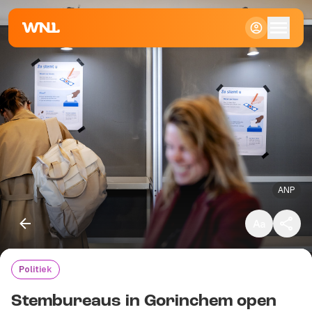
Klein
Standaard
Groot
ANP
Politiek
Kopieer link
Stembureaus in Gorinchem open