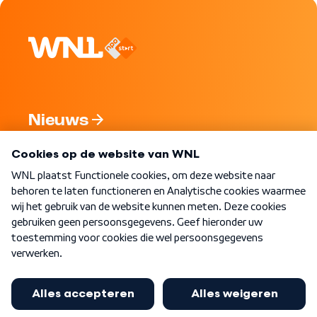
Nieuws
Programma's
Over WNL
Nieuwsbrief
Word Lid