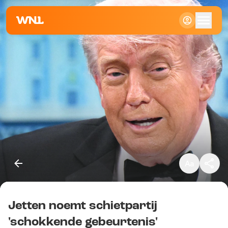
Klein
Standaard
Groot
Jetten noemt schietpartij
Kopieer link
'schokkende gebeurtenis'