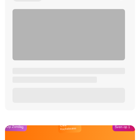
Café
Op Zondag
Sven op 1
Kockelmann