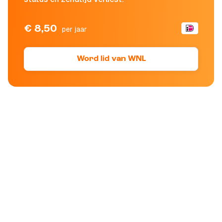
€ 8,50
per jaar
Word lid van WNL