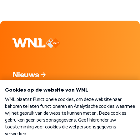
Nieuws
Programma's
Over WNL
Nieuwsbrief
Word Lid