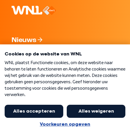
Nieuws
Programma's
Over WNL
Nieuwsbrief
Word Lid