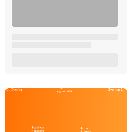
Café
Op Zondag
Sven op 1
Kockelmann
Stand van
In de
Nederland
kantine