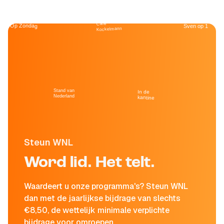
Café
Op Zondag
Sven op 1
Kockelmann
Stand van
In de
Nederland
kantine
Steun WNL
Word lid. Het telt.
Waardeert u onze programma's? Steun WNL
dan met de jaarlijkse bijdrage van slechts
€8,50, de wettelijk minimale verplichte
bijdrage voor omroepen.