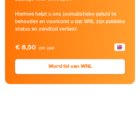
Hiermee helpt u ons journalistieke geluid te
behouden en voorkomt u dat WNL zijn publieke
status en zendtijd verliest.
€ 8,50
per jaar
Word lid van WNL