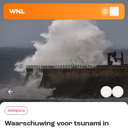
Klein
Standaard
Groot
Veiligheid
Kopieer link
Waarschuwing voor tsunami in