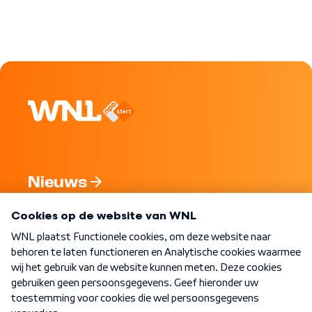
Nieuws
Programma's
Over WNL
Nieuwsbrief
Word Lid