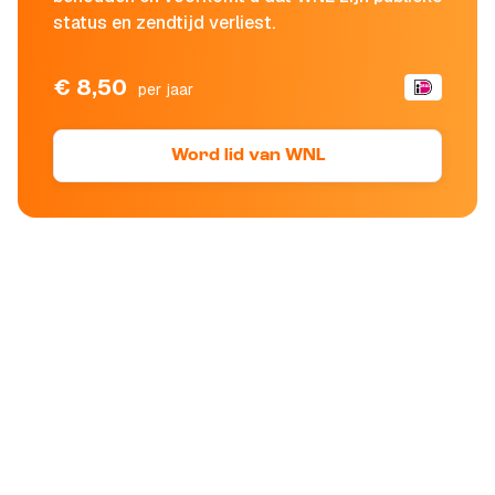
status en zendtijd verliest.
€ 8,50
per jaar
Word lid van WNL