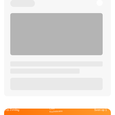
Café
Op Zondag
Sven op 1
Kockelmann