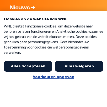
Nieuws
Programma's
Over WNL
Nieuwsbrief
Word Lid
Meer WNL voor jou
Presentator Frank van Leeuwen sluit
aan bij Goedenavond Nederland
Algemene voorwaarden
Cookie-instellingen
Privacy statement