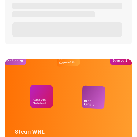
Café
Op Zondag
Sven op 1
Kockelmann
Stand van
In de
Nederland
kantine
Steun WNL