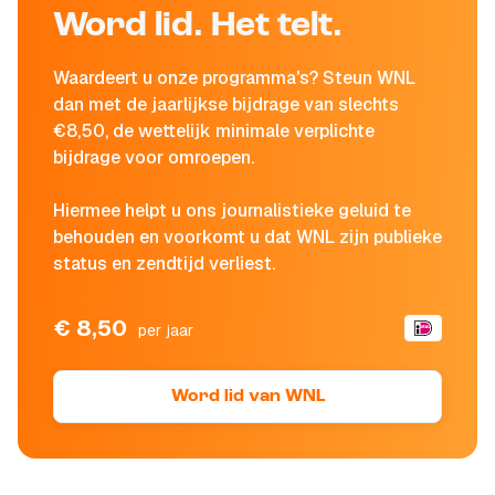
Word lid. Het telt.
Waardeert u onze programma's? Steun WNL
dan met de jaarlijkse bijdrage van slechts
€8,50, de wettelijk minimale verplichte
bijdrage voor omroepen.
Hiermee helpt u ons journalistieke geluid te
behouden en voorkomt u dat WNL zijn publieke
status en zendtijd verliest.
€ 8,50
per jaar
Word lid van WNL