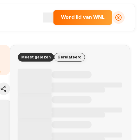
Word lid van WNL
Meest gelezen
Gerelateerd