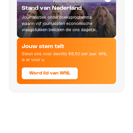
Stand van Nederland
Journalistiek onderzoeksprogramma
waarin vijf journalisten economische
vraagstukken bekijken die ons dagelijks
leven raken.
Jouw stem telt
Steun ons voor slechts €8,50 per jaar. WNL
is er voor u.
Word lid van WNL