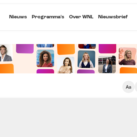
Nieuws
Programma's
Over WNL
Nieuwsbrief
Klein
Kopieer link
Standaard
Groot