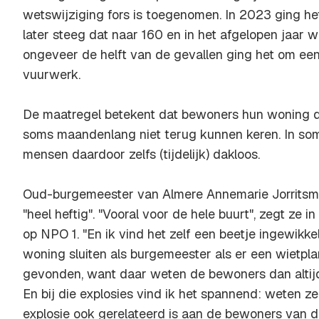
wetswijziging fors is toegenomen. In 2023 ging he
later steeg dat naar 160 en in het afgelopen jaar wa
ongeveer de helft van de gevallen ging het om ee
vuurwerk.
De maatregel betekent dat bewoners hun woning di
soms maandenlang niet terug kunnen keren. In so
mensen daardoor zelfs (tijdelijk) dakloos.
Oud-burgemeester van Almere Annemarie Jorritsma
"heel heftig". "Vooral voor de hele buurt", zegt z
op NPO 1. "En ik vind het zelf een beetje ingewikkeld.
woning sluiten als burgemeester als er een wietpla
gevonden, want daar weten de bewoners dan altijd 
En bij die explosies vind ik het spannend: weten z
explosie ook gerelateerd is aan de bewoners van d