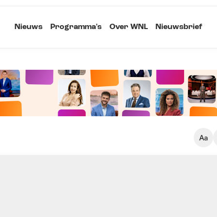
Nieuws
Programma's
Over WNL
Nieuwsbrief
Klein
Kopieer link
Standaard
Groot