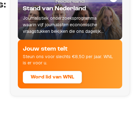
s:
Stand van Nederland
Journalistiek onderzoeksprogramma
waarin vijf journalisten economische
vraagstukken bekijken die ons dagelijks
leven raken.
Jouw stem telt
Steun ons voor slechts €8,50 per jaar. WNL
is er voor u.
Word lid van WNL