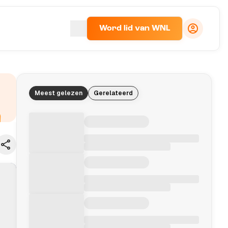
Word lid van WNL
Meest gelezen
Gerelateerd