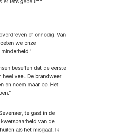
er iets gebeurt."
 overdreven of onnodig. Van
 moeten we onze
 minderheid."
ensen beseffen dat de eerste
er heel veel. De brandweer
sen en noem maar op. Het
oen."
Sevenaer, te gast in de
re kwetsbaarheid van de
uilen als het misgaat. Ik