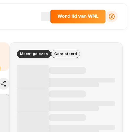
Word lid van WNL
Meest gelezen
Gerelateerd