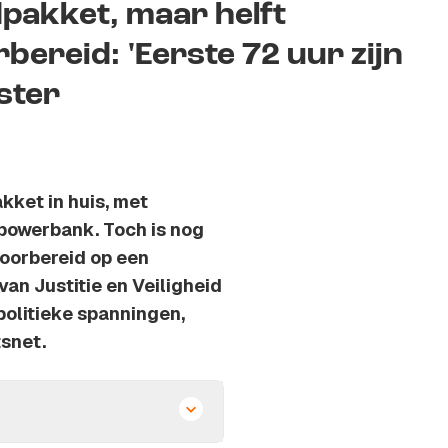
akket, maar helft
bereid: 'Eerste 72 uur zijn
ster
ket in huis, met
 powerbank. Toch is nog
voorbereid op een
van Justitie en Veiligheid
politieke spanningen,
tsnet.