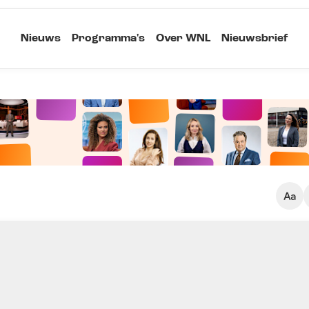
Nieuws
Programma's
Over WNL
Nieuwsbrief
Klein
Kopieer link
Standaard
Groot