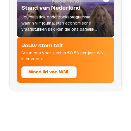
Stand van Nederland
Journalistiek onderzoeksprogramma
waarin vijf journalisten economische
vraagstukken bekijken die ons dagelijks
leven raken.
Jouw stem telt
Steun ons voor slechts €8,50 per jaar. WNL
is er voor u.
Word lid van WNL