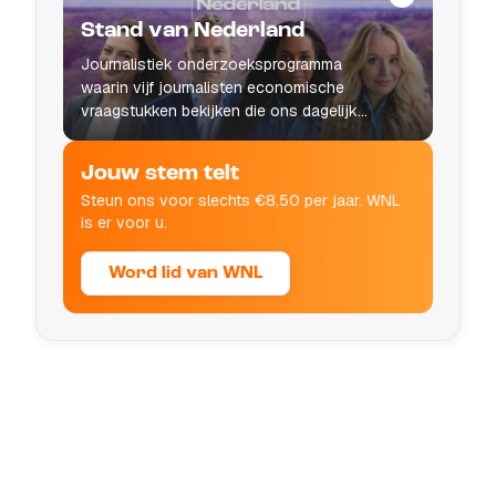
Stand van Nederland
Journalistiek onderzoeksprogramma
waarin vijf journalisten economische
vraagstukken bekijken die ons dagelijks
leven raken.
Jouw stem telt
Steun ons voor slechts €8,50 per jaar. WNL
is er voor u.
Word lid van WNL