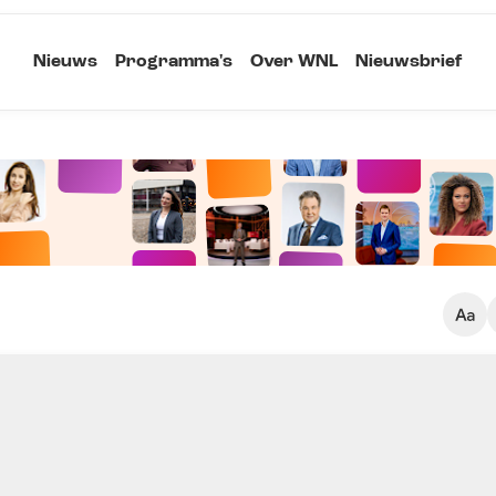
Nieuws
Programma's
Over WNL
Nieuwsbrief
Klein
Kopieer link
Standaard
Groot