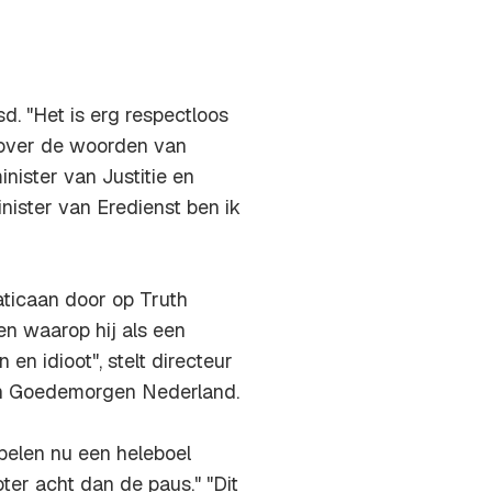
. "Het is erg respectloos
ze over de woorden van
nister van Justitie en
nister van Eredienst ben ik
aticaan door op Truth
en waarop hij als een
en idioot", stelt directeur
 in Goedemorgen Nederland.
pelen nu een heleboel
oter acht dan de paus." "Dit