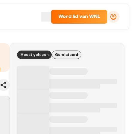
Word lid van WNL
Meest gelezen
Gerelateerd