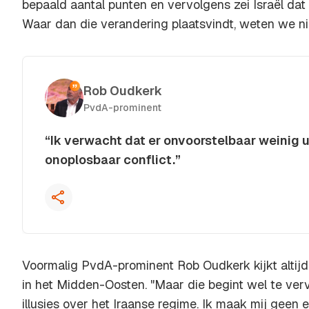
bepaald aantal punten en vervolgens zei Israël dat
Waar dan die verandering plaatsvindt, weten we nie
Rob Oudkerk
PvdA-prominent
“Ik verwacht dat er onvoorstelbaar weinig u
onoplosbaar conflict.”
Kopieer quote
Voormalig PvdA-prominent Rob Oudkerk kijkt altijd
in het Midden-Oosten. "Maar die begint wel te ver
illusies over het Iraanse regime. Ik maak mij geen e