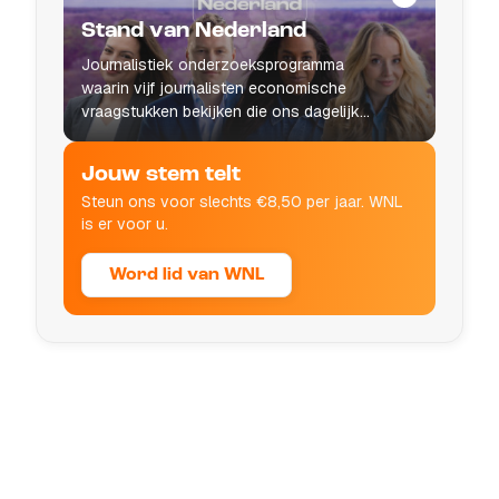
Stand van Nederland
Journalistiek onderzoeksprogramma
waarin vijf journalisten economische
vraagstukken bekijken die ons dagelijks
leven raken.
Jouw stem telt
Steun ons voor slechts €8,50 per jaar. WNL
is er voor u.
Word lid van WNL