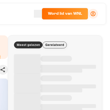
Word lid van WNL
Meest gelezen
Gerelateerd