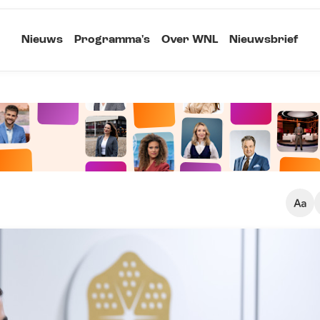
Nieuws
Programma's
Over WNL
Nieuwsbrief
Klein
Kopieer link
Standaard
Groot