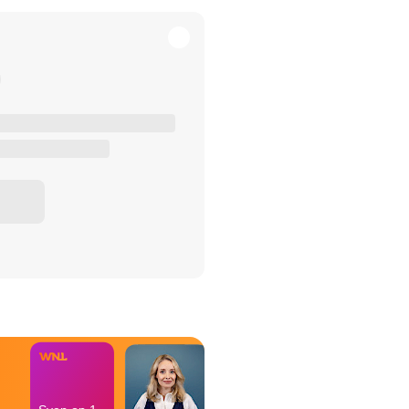
het Misdaad-
bureau