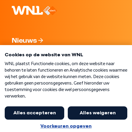
Nieuws
Programma's
Over WNL
Nieuwsbrief
Word Lid