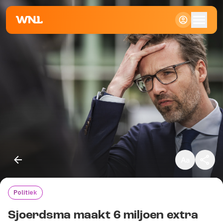
Klein
Standaard
Groot
Politiek
Kopieer link
Sjoerdsma maakt 6 miljoen extra