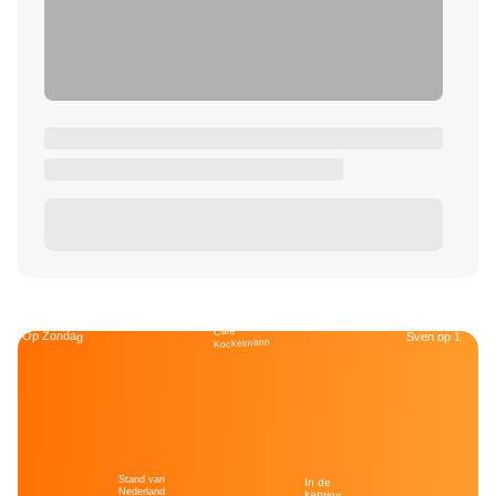
Café
Op Zondag
Sven op 1
Kockelmann
Stand van
In de
Nederland
kantine