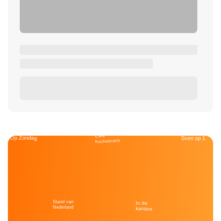
Café
Op Zondag
Sven op 1
Kockelmann
Stand van
In de
Nederland
kantine