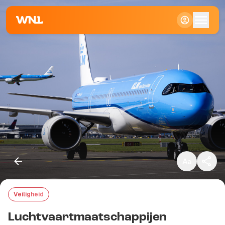
Klein
Standaard
Groot
Veiligheid
Kopieer link
Luchtvaartmaatschappijen