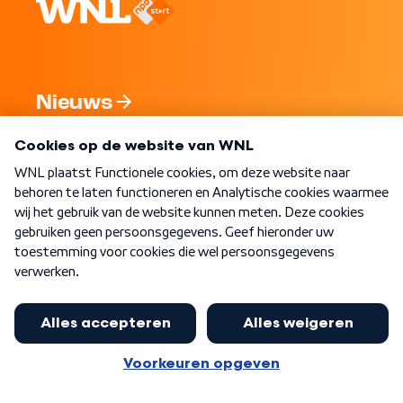
Nieuws
Programma's
Over WNL
Nieuwsbrief
Word Lid