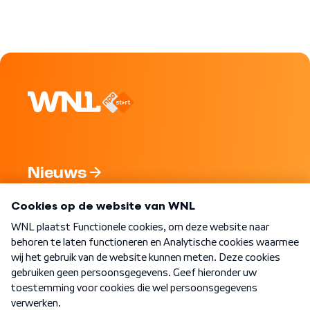
Nieuws
Programma's
Over WNL
Nieuwsbrief
Word Lid