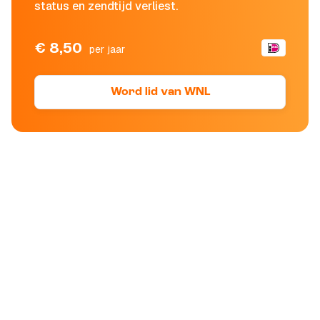
status en zendtijd verliest.
€ 8,50
per jaar
Word lid van WNL