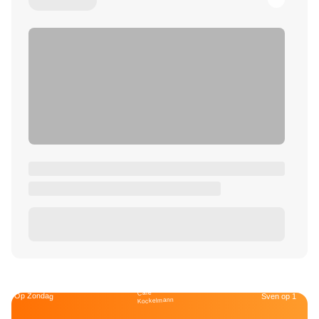
Café
Op Zondag
Sven op 1
Kockelmann