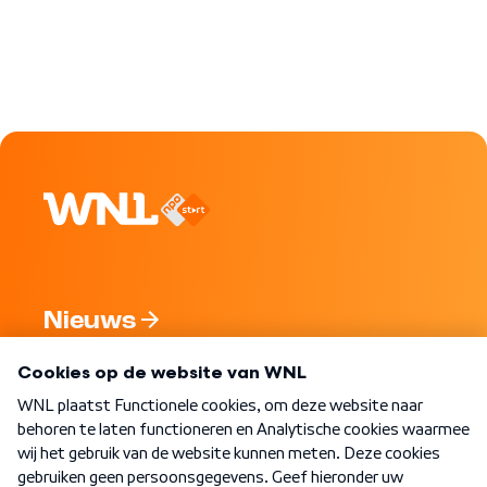
Nieuws
Programma's
Over WNL
Nieuwsbrief
Word Lid