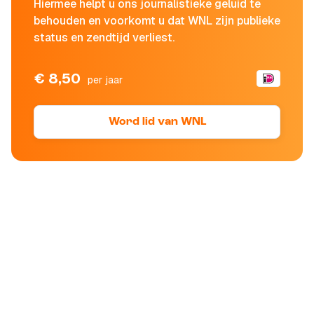
Hiermee helpt u ons journalistieke geluid te
behouden en voorkomt u dat WNL zijn publieke
status en zendtijd verliest.
€ 8,50
per jaar
Word lid van WNL