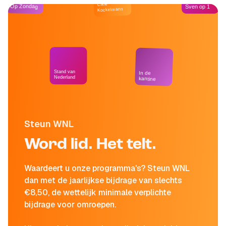
Café
Op Zondag
Sven op 1
Kockelmann
Stand van
In de
Nederland
kantine
Steun WNL
Word lid. Het telt.
Waardeert u onze programma's? Steun WNL
dan met de jaarlijkse bijdrage van slechts
€8,50, de wettelijk minimale verplichte
bijdrage voor omroepen.