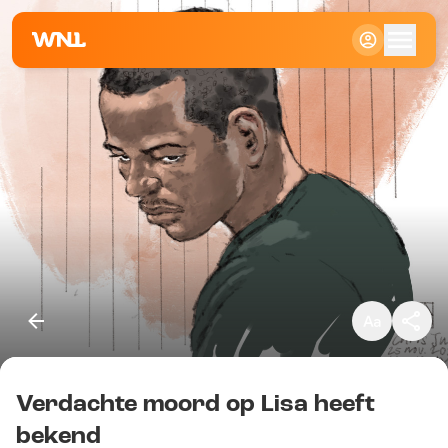
Klein
Standaard
Groot
Verdachte moord op Lisa heeft
Kopieer link
bekend