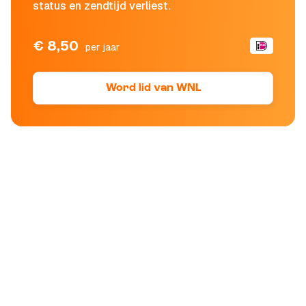
status en zendtijd verliest.
€ 8,50
per jaar
Word lid van WNL