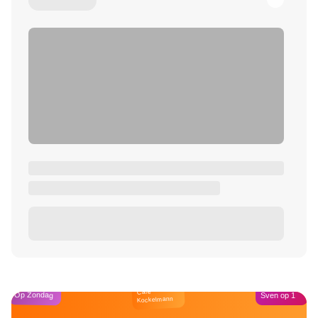
Café
Op Zondag
Sven op 1
Kockelmann