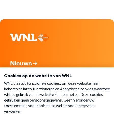
Nieuws
Programma's
Over WNL
Nieuwsbrief
Word Lid