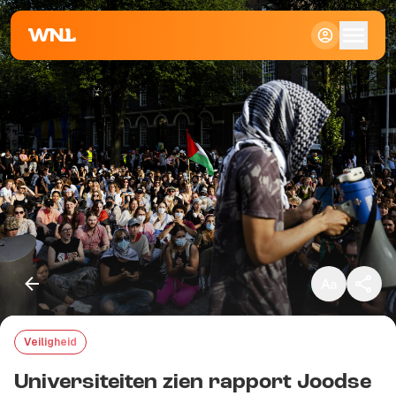
Klein
Standaard
Groot
Veiligheid
Kopieer link
Universiteiten zien rapport Joodse