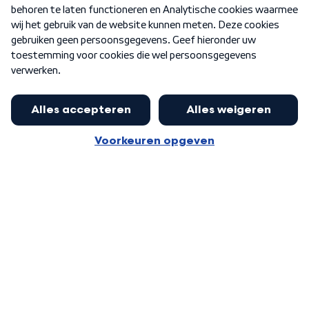
Nieuwsbrief
Word Lid
Meer WNL voor jou
Huishoudens met thuisbatterij,
slimme laadpaal of warmtepomp
Algemene voorwaarden
Cookie-instellingen
kunnen geld gaan verdienen: 'Kan
Privacy statement
op jaarbasis 500 euro opleveren'