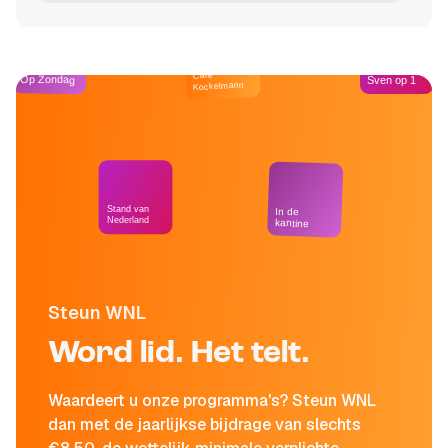
Café
Op Zondag
Sven op 1
Kockelmann
Stand van
In de
Nederland
kantine
Steun WNL
Word lid. Het telt.
Waardeert u onze programma's? Steun WNL
dan met de jaarlijkse bijdrage van slechts