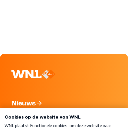
Nieuws
Programma's
Over WNL