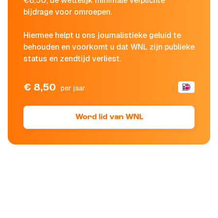
€8,50, de wettelijk minimale verplichte
bijdrage voor omroepen.
Hiermee helpt u ons journalistieke geluid te
behouden en voorkomt u dat WNL zijn publieke
status en zendtijd verliest.
€ 8,50
per jaar
Word lid van WNL